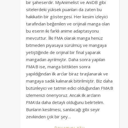
bir şaheserdir. MyAnimelist ve AniDB gibi
sitelerdeki yüksek puanları da zaten bu
hakikatin bir göstergesi. Her kesim izleyici
tarafından beğenilen ve orijinali manga olan
bu eserin iki farklı anime adaptasyonu
mevcuttur. İlki FMA olarak manga henüz
bitmeden piyasaya sürülmüş ve mangaya
yetiştiğinde de orijinal bir final yaparak
mangadan ayrılmıştır. Daha sonra yapılan
FMA:B ise, manga bittikten sonra
yapıldığından ilk arclar biraz tıraşlanarak ve
mangaya sadık kalınarak bitirilmiştir. Biz daha
bütünleyici ve tatmin edici olduğundan FMA:B
izlemenizi öneriyoruz. Ancak ilk arcların
FMA’da daha detaylı olduğunu belirtelim.
Bunların kesilmesi, sanılacağı gibi seyir
zevkinden çok bir şey…
Devamını oku