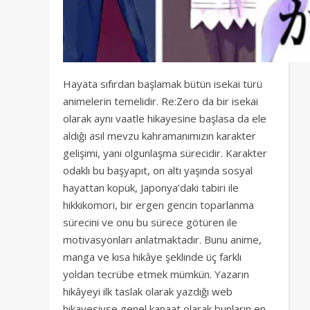
Hayata sıfırdan başlamak bütün isekai türü
animelerin temelidir. Re:Zero da bir isekai
olarak aynı vaatle hikayesine başlasa da ele
aldığı asıl mevzu kahramanımızın karakter
gelişimi, yani olgunlaşma sürecidir. Karakter
odaklı bu başyapıt, on altı yaşında sosyal
hayattan kopuk, Japonya’daki tabiri ile
hikkikomori, bir ergen gencin toparlanma
sürecini ve onu bu sürece götüren ile
motivasyonları anlatmaktadır. Bunu anime,
manga ve kısa hikâye şeklinde üç farklı
yoldan tecrübe etmek mümkün. Yazarın
hikâyeyi ilk taslak olarak yazdığı web
hikayesiyse genel kanaat olarak bunların en