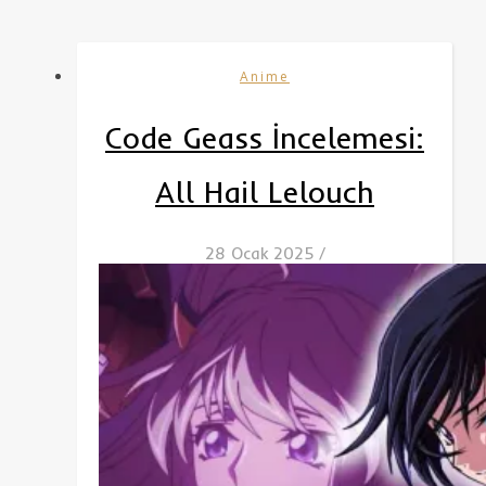
Anime
Code Geass İncelemesi:
All Hail Lelouch
28 Ocak 2025
/