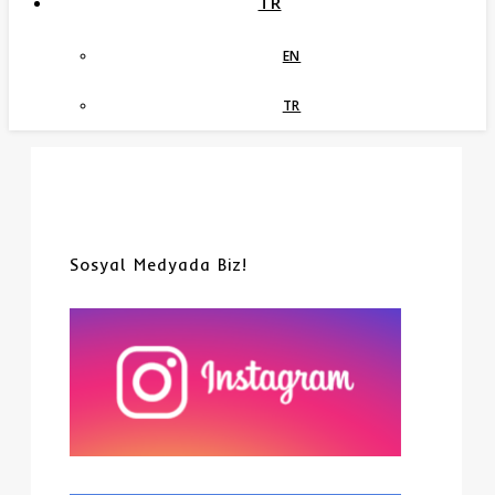
TR
EN
TR
Sosyal Medyada Biz!