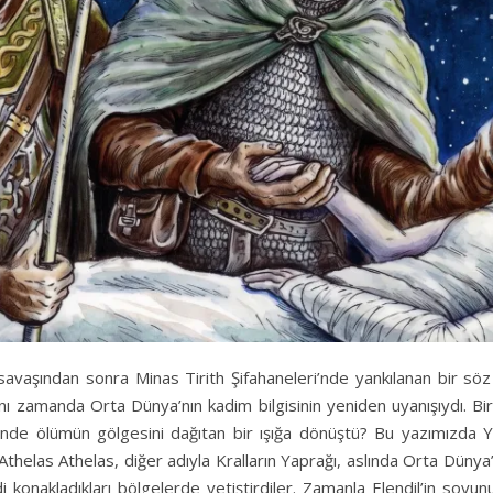
vaşından sonra Minas Tirith Şifahaneleri’nde yankılanan bir söz vard
ı zamanda Orta Dünya’nın kadim bilgisinin yeniden uyanışıydı. Bir
elinde ölümün gölgesini dağıtan bir ışığa dönüştü? Bu yazımızda Yü
thelas Athelas, diğer adıyla Kralların Yaprağı, aslında Orta Dünya’n
i konakladıkları bölgelerde yetiştirdiler. Zamanla Elendil’in soyunun