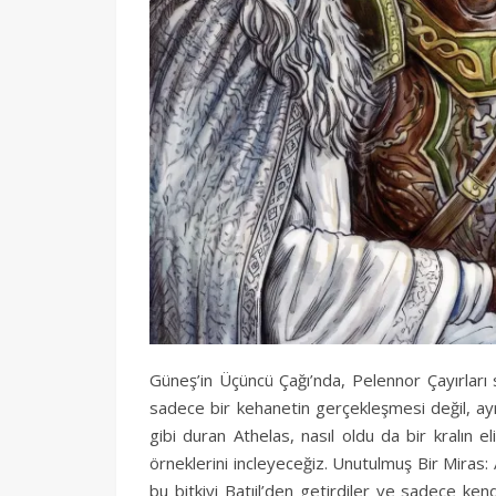
Güneş’in Üçüncü Çağı’nda, Pelennor Çayırları sa
sadece bir kehanetin gerçekleşmesi değil, ayn
gibi duran Athelas, nasıl oldu da bir kralın 
örneklerini incleyeceğiz. Unutulmuş Bir Miras: A
bu bitkiyi Batıil’den getirdiler ve sadece kend