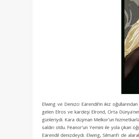
Elwing ve Denizci Eärendil‘in ikiz oğullarında
gelen Elros ve kardeşi Elrond, Orta Dünya’nın
günleriydi. Kara düşman Melkor’un hizmetkarları
saldırı oldu. Fëanor’un Yemini ile yola çıkan o
Eärendil denizdeydi. Elwing, Silmaril’i de al