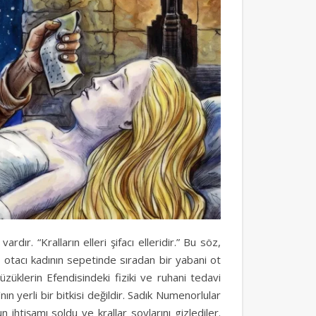
ır. “Kralların elleri şifacı elleridir.” Bu söz,
 otacı kadının sepetinde sıradan bir yabani ot
züklerin Efendisindeki fiziki ve ruhani tedavi
ın yerli bir bitkisi değildir. Sadık Numenorlular
 ihtişamı soldu ve krallar soylarını gizlediler.