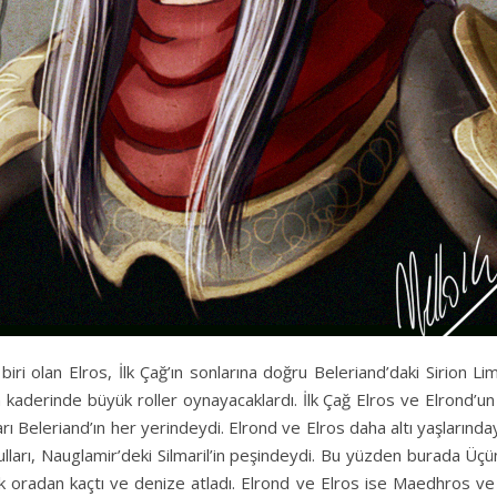
n biri olan Elros, İlk Çağ’ın sonlarına doğru Beleriand’daki Sirion 
 kaderinde büyük roller oynayacaklardı. İlk Çağ Elros ve Elrond’un
 Beleriand’ın her yerindeydi. Elrond ve Elros daha altı yaşlarındayk
ğulları, Nauglamir’deki Silmaril’in peşindeydi. Bu yüzden burada Üçü
arak oradan kaçtı ve denize atladı. Elrond ve Elros ise Maedhros v