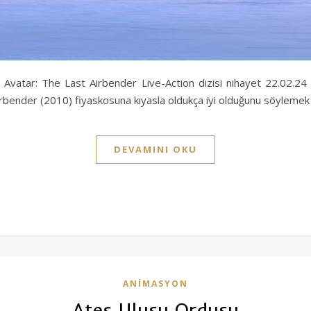
atar: The Last Airbender Live-Action dizisi nihayet 22.02.24 tari
irbender (2010) fiyaskosuna kıyasla oldukça iyi olduğunu söylemek 
DEVAMINI OKU
ANIMASYON
Ateş Ulusu Ordusu