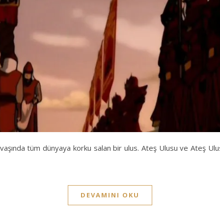
ıl savaşında tüm dünyaya korku salan bir ulus. Ateş Ulusu ve Ateş U
DEVAMINI OKU