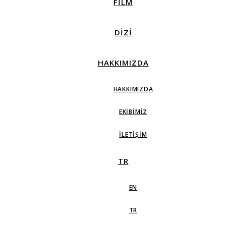
FILM
DIZI
HAKKIMIZDA
HAKKIMIZDA
EKIBIMIZ
İLETIŞIM
TR
EN
TR