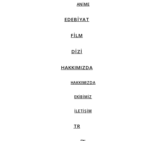
ANIME
EDEBIYAT
FILM
DIZI
HAKKIMIZDA
HAKKIMIZDA
EKIBIMIZ
İLETIŞIM
TR