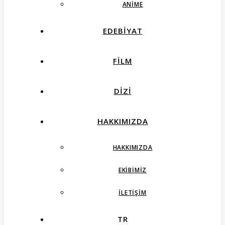
ANIME
EDEBIYAT
FILM
DIZI
HAKKIMIZDA
HAKKIMIZDA
EKIBIMIZ
İLETIŞIM
TR