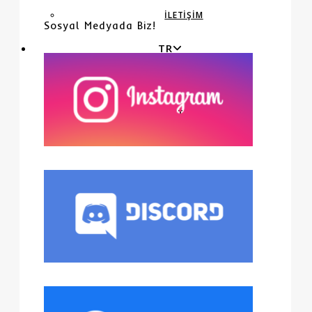
İLETIŞIM
Sosyal Medyada Biz!
TR
EN
TR