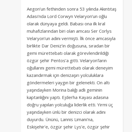
Aegon’un fethinden sonra 53 yılında Akıntıtaş
Adası’nda Lord Corwyn Velaryon’un oğlu
olarak dünyaya geldi. Babası ona ilk kral
muhafızlarından biri olan amcası Ser Corlys
Velaryon’un adını vermişti. İlk önce amcasıyla
birlikte Dar Deniz’in doğusuna, sıradan bir
gemi mürettebatı olarak görevlendirildiği
özgür şehir Pentos’a gitti. Velaryon’ların
oğullarını gemi mürettebatı olarak deneyim
kazandırmak için denizaşırı yolculuklara
göndermeleri yaygın bir gelenekti. On altı
yaşındayken Morina balığı adlı geminin
kaptanlığını yaptı. Ejderha Kayası adasına
doğru yapılan yolculuğa liderlik etti. Yirmi üç
yaşındayken ünlü bir denizci olarak adını
duyurdu. Ününü, Lannis Limanı’na,
Eskişehir’e, özgür şehir Lys’e, özgür şehir