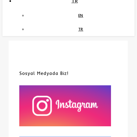
TR
EN
TR
Sosyal Medyada Biz!