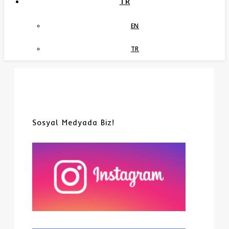
TR
EN
TR
Sosyal Medyada Biz!