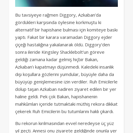
Bu tavsiyeye rağmen Diggory, Azkaban’da
gördükleri karşısında öylesine korkmuştu ki
alternatif bir hapishane bulması için komiteye baskı
yaptı. Fakat bir karara varamadan Diggory ejder
çiçeği hastalığına yakalanarak öldü. Diggory’den
sonra ileride Kingsley Shacklebolt’un göreve
geldiği zamana kadar gelmiş hiçbir Bakan,
Azkaban’ı kapatmayı düşünmedi. Kaledeki insanlık
dışı koşullara gözlerini yumdular, büyüyle daha da
büyüyüp genişlemesine izin verdiler. Ruh Emicilerle
dolup taşan Azkaban nadiren ziyaret edilen bir yer
haline geldi. Pek çok Bakan, hapishanenin
mahkûmları içeride tutmaktaki müthiş rekora dikkat
çekerek Ruh Emicilerin bu tutumlarını haklı çıkardı.
Bu rekorun kırılmasından evvel neredeyse üç yüz
yıl geçti. Annesi onu ziyarete geldiğinde onunla yer