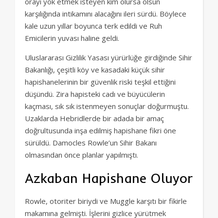
orayı yok etmek isteyen kim olursa olsun
karşılığında intikamını alacağını ileri sürdü. Böylece
kale uzun yıllar boyunca terk edildi ve Ruh
Emicilerin yuvası haline geldi.
Uluslararası Gizlilik Yasası yürürlüğe girdiğinde Sihir
Bakanlığı, çeşitli köy ve kasadaki küçük sihir
hapishanelerinin bir güvenlik riski teşkil ettiğini
düşündü. Zira hapisteki cadı ve büyücülerin
kaçması, sık sık istenmeyen sonuçlar doğurmuştu.
Uzaklarda Hebridlerde bir adada bir amaç
doğrultusunda inşa edilmiş hapishane fikri öne
sürüldü. Damocles Rowle’un Sihir Bakanı
olmasından önce planlar yapılmıştı.
Azkaban Hapishane Oluyor
Rowle, otoriter biriydi ve Muggle karşıtı bir fikirle
makamına gelmişti. İşlerini gizlice yürütmek