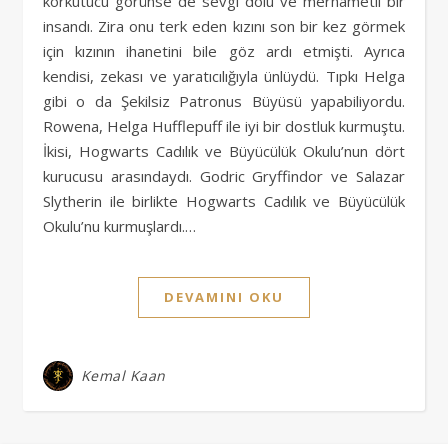
korkutucu görünse de sevgi dolu ve merhametli bir
insandı. Zira onu terk eden kızını son bir kez görmek
için kızının ihanetini bile göz ardı etmişti. Ayrıca
kendisi, zekası ve yaratıcılığıyla ünlüydü. Tıpkı Helga
gibi o da Şekilsiz Patronus Büyüsü yapabiliyordu.
Rowena, Helga Hufflepuff ile iyi bir dostluk kurmuştu.
İkisi, Hogwarts Cadılık ve Büyücülük Okulu’nun dört
kurucusu arasındaydı. Godric Gryffindor ve Salazar
Slytherin ile birlikte Hogwarts Cadılık ve Büyücülük
Okulu’nu kurmuşlardı.…
DEVAMINI OKU
Kemal Kaan