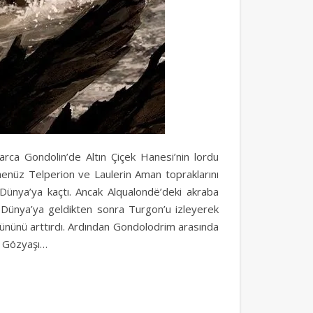
rlarca Gondolin’de Altın Çiçek Hanesi’nin lordu
henüz Telperion ve Laulerin Aman topraklarını
a Dünya’ya kaçtı. Ancak Alqualondë’deki akraba
ta Dünya’ya geldikten sonra Turgon’u izleyerek
k ününü arttırdı. Ardından Gondolodrim arasında
ız Gözyaşı…