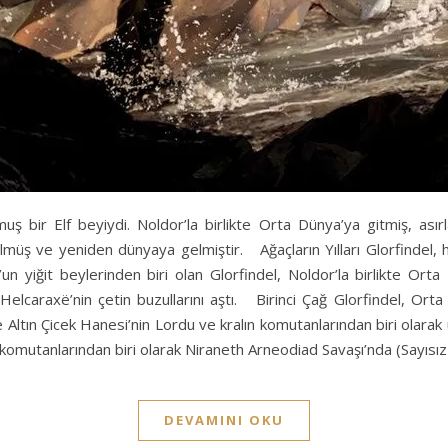
ğmuş bir Elf beyiydi. Noldor’la birlikte Orta Dünya’ya gitmiş, ası
müş ve yeniden dünyaya gelmiştir. Ağaçların Yılları Glorfindel, 
’un yiğit beylerinden biri olan Glorfindel, Noldor’la birlikte Ort
k Helcaraxë’nin çetin buzullarını aştı. Birinci Çağ Glorfindel, Or
 Altın Çicek Hanesi’nin Lordu ve kralın komutanlarından biri olara
un komutanlarından biri olarak Niraneth Arneodiad Savaşı’nda (Sayıs
DEVAMINI OKU