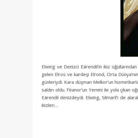
Elwing ve Denizci Eärendil‘in ikiz oğullarında
gelen Elros ve kardeşi Elrond, Orta Dünya’nın
günleriydi. Kara düşman Melkor’un hizmetkarları
saldırı oldu. Fëanor’un Yemini ile yola çıkan o
Eärendil denizdeydi. Elwing, Silmaril’i de al
ikizleri…