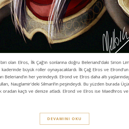
n biri olan Elros, İlk Çağ’ın sonlarına doğru Beleriand’daki Sirion 
 kaderinde büyük roller oynayacaklardı. İlk Çağ Elros ve Elrond’un
 Beleriand’ın her yerindeydi. Elrond ve Elros daha altı yaşlarındayk
ğulları, Nauglamir’deki Silmaril’in peşindeydi. Bu yüzden burada Üçü
arak oradan kaçtı ve denize atladı. Elrond ve Elros ise Maedhros v
DEVAMINI OKU